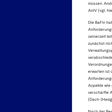
müssen. Ander
AnlV (vgl. hi
Die BaFin ha
Anforderunge
seinerzeit t
zunächst nic
Verwaltungsp
verabschiede
Verordnungen
erwarten ist
Anforderunge
Aspekte wie 
verschärfte 
(Dach-)Hedg
Nach der Be