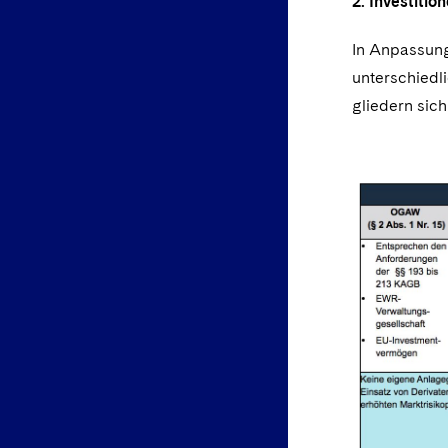
2. Investiti
In Anpassung
unterschiedl
gliedern sich