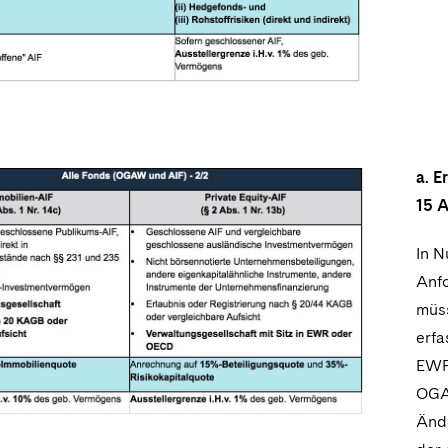
a. E
15 A
In 
Anfo
müs
erfa
EWR 
OGA
Änd