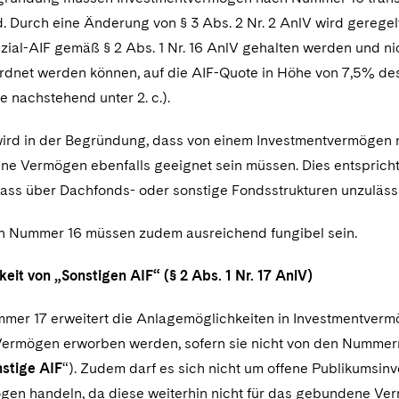
d. Durch eine Änderung von § 3 Abs. 2 Nr. 2 AnlV wird gereg
zial-AIF gemäß § 2 Abs. 1 Nr. 16 AnlV gehalten werden und 
rdnet werden können, auf die AIF-Quote in Höhe von 7,5% 
 nachstehend unter 2. c.).
 wird in der Begründung, dass von einem Investmentvermögen n
e Vermögen ebenfalls geeignet sein müssen. Dies entspricht d
dass über Dachfonds- oder sonstige Fondsstrukturen unzuläs
h Nummer 16 müssen zudem ausreichend fungibel sein.
eit von „Sonstigen AIF“ (§ 2 Abs. 1 Nr. 17 AnlV)
mer 17 erweitert die Anlagemöglichkeiten in Investmentvermög
rmögen erworben werden, sofern sie nicht von den Nummern 1
stige AIF
“). Zudem darf es sich nicht um offene Publikumsi
en handeln, da diese weiterhin nicht für das gebundene V