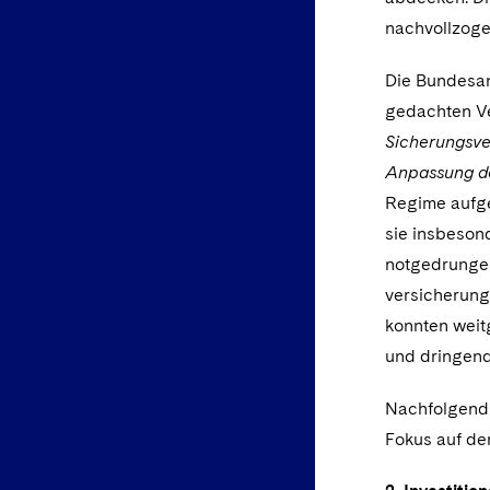
nachvollzog
Die Bundesans
gedachten Ve
Sicherungsve
Anpassung de
Regime aufge
sie insbeson
notgedrungen
versicherung
konnten weit
und dringend
Nachfolgend 
Fokus auf de