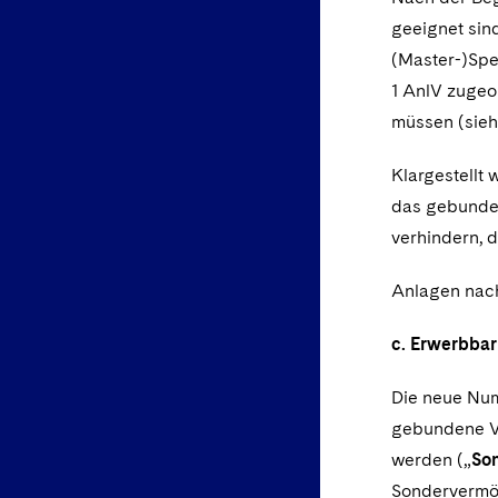
geeignet sin
(Master-)Spe
1 AnlV zugeo
müssen (siehe
Klargestellt
das gebunden
verhindern, 
Anlagen nac
c. Erwerbbark
Die neue Num
gebundene Ve
werden („
Son
Sondervermög