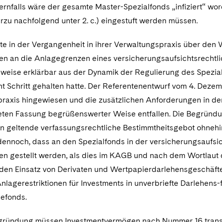
nfalls wäre der gesamte Master-Spezialfonds „infiziert“ worde
erzu nachfolgend unter 2. c.) eingestuft werden müssen.
tte in der Vergangenheit in ihrer Verwaltungspraxis über de
n an die Anlagegrenzen eines versicherungsaufsichtsrechtlic
eilweise erklärbar aus der Dynamik der Regulierung des Spezi
ht Schritt gehalten hatte. Der Referentenentwurf vom 4. Deze
raxis hingewiesen und die zusätzlichen Anforderungen in der 
ten Fassung begrüßenswerter Weise entfallen. Die Begründun
 geltende verfassungsrechtliche Bestimmtheitsgebot ohnehi
 dennoch, dass an den Spezialfonds in der versicherungsaufsic
n gestellt werden, als dies im KAGB und nach dem Wortlaut 
den Einsatz von Derivaten und Wertpapierdarlehensgeschäfte
Anlagerestriktionen für Investments in unverbriefte Darlehen
efonds.
gründung müssen Investmentvermögen nach Nummer 16 transp