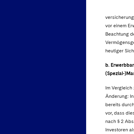
versicherung
vor einem Er
Beachtung de
Vermögensgeg
heutiger Sich
b. Erwerbbar
(Spezial-)M
Im Vergleich
Änderung: In
bereits durc
vor, dass di
nach § 2 Abs.
Investoren a