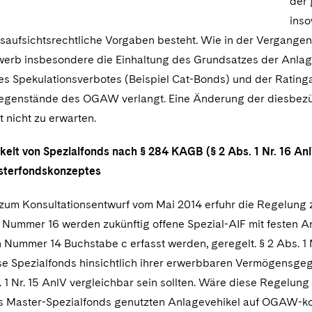
der 
inso
saufsichtsrechtliche Vorgaben besteht. Wie in der Vergange
werb insbesondere die Einhaltung des Grundsatzes der Anlages
s Spekulationsverbotes (Beispiel Cat-Bonds) und der Rating
enstände des OGAW verlangt. Eine Änderung der diesbezügli
t nicht zu erwarten.
keit von Spezialfonds nach § 284 KAGB (§ 2 Abs. 1 Nr. 16 An
asterfondskonzeptes
 zum Konsultationsentwurf vom Mai 2014 erfuhr die Regelung 
 Nummer 16 werden zukünftig offene Spezial-AIF mit festen
h Nummer 14 Buchstabe c erfasst werden, geregelt. § 2 Abs. 1 
ese Spezialfonds hinsichtlich ihrer erwerbbaren Vermögen
 1 Nr. 15 AnlV vergleichbar sein sollten. Wäre diese Regelung
ls Master-Spezialfonds genutzten Anlagevehikel auf OGAW-