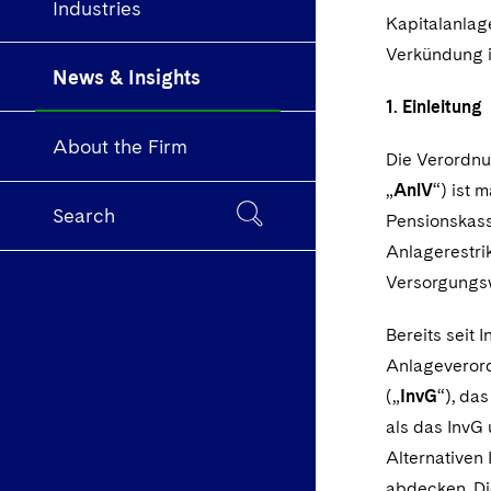
Industries
Kapitalanlag
Verkündung im
News & Insights
1. Einleitung
About the Firm
Die Verordn
„
AnlV
“) ist 
Search
Pensionskass
Anlagerestrik
Versorgungsw
Bereits seit
Anlageverord
(„
InvG
“), da
als das InvG
Alternativen
abdecken. Di