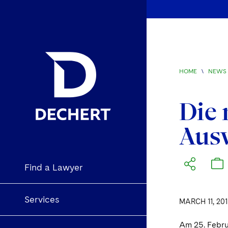
HOME
\
NEWS 
Die 
Aus
Find a Lawyer
Services
MARCH 11, 201
Am 25. Febru