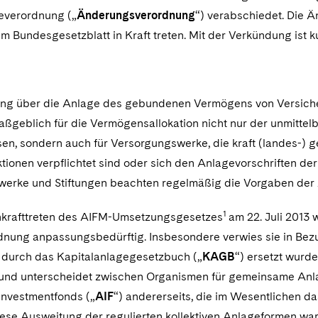
everordnung („
Änderungsverordnung
“) verabschiedet. Die 
 Bundesgesetzblatt in Kraft treten. Mit der Verkündung ist ku
ung über die Anlage des gebundenen Vermögens von Versich
maßgeblich für die Vermögensallokation nicht nur der unmitt
en, sondern auch für Versorgungswerke, die kraft (landes-) g
tionen verpflichtet sind oder sich den Anlagevorschriften der
erke und Stiftungen beachten regelmäßig die Vorgaben der
1
 Inkrafttreten des AIFM-Umsetzungsgesetzes
am 22. Juli 2013 
nung anpassungsbedürftig. Insbesondere verwies sie in Bez
s durch das Kapitalanlagegesetzbuch („
KAGB
“) ersetzt wurd
 und unterscheidet zwischen Organismen für gemeinsame Anl
 Investmentfonds („
AIF
“) andererseits, die im Wesentlichen d
ese Ausweitung der regulierten kollektiven Anlageformen war