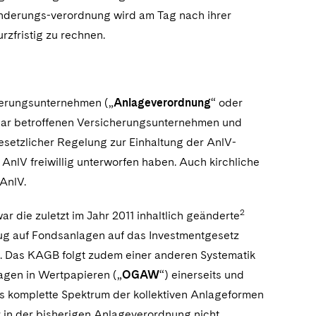
Änderungs-verordnung wird am Tag nach ihrer
rzfristig zu rechnen.
erungsunternehmen („
Anlageverordnung
“ oder
elbar betroffenen Versicherungsunternehmen und
esetzlicher Regelung zur Einhaltung der AnlV-
 AnlV freiwillig unterworfen haben. Auch kirchliche
 AnlV.
2
war die zuletzt im Jahr 2011 inhaltlich geänderte
ug auf Fondsanlagen auf das Investmentgesetz
e. Das KAGB folgt zudem einer anderen Systematik
agen in Wertpapieren („
OGAW
“) einerseits und
as komplette Spektrum der kollektiven Anlageformen
 in der bisherigen Anlageverordnung nicht