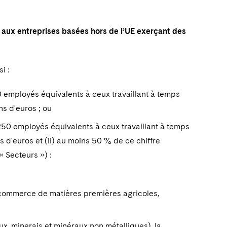
 aux entreprises basées hors de l’UE exerçant des
si :
0 employés équivalents à ceux travaillant à temps
ns d'euros ; ou
 250 employés équivalents à ceux travaillant à temps
ns d'euros et (ii) au moins 50 % de ce chiffre
« Secteurs ») :
t le commerce de matières premières agricoles,
ux, minerais et minéraux non métalliques), la