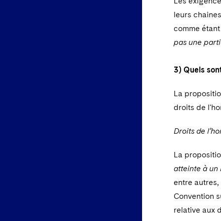
Les exigences
leurs chaines
comme étant 
pas une part
3) Quels sont
La propositio
droits de l'h
Droits de l’
La propositi
atteinte à un
entre autres, 
Convention su
relative aux 