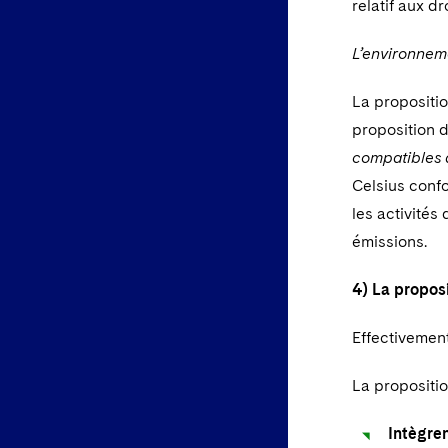
relatif aux d
L’environnem
La propositio
proposition d
compatibles 
Celsius conf
les activités 
émissions.
4) La proposi
Effectivement
La propositio
Intègren