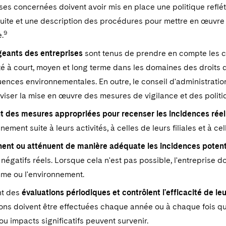
ses concernées doivent avoir mis en place une politique reflét
ite et une description des procédures pour mettre en œuvre l
9
.
igeants des entreprises
sont tenus de prendre en compte les 
té à court, moyen et long terme dans les domaines des droits
nces environnementales. En outre, le conseil d'administrati
viser la mise en œuvre des mesures de vigilance et des politiq
t des mesures appropriées pour recenser les incidences réell
nnement suite à leurs activités, à celles de leurs filiales et à ce
nent ou atténuent de manière adéquate les incidences potent
négatifs réels. Lorsque cela n'est pas possible, l'entreprise do
mme ou l'environnement.
nt des
évaluations périodiques et contrôlent l'efficacité de le
ons doivent être effectuées chaque année ou à chaque fois qu
ou impacts significatifs peuvent survenir.