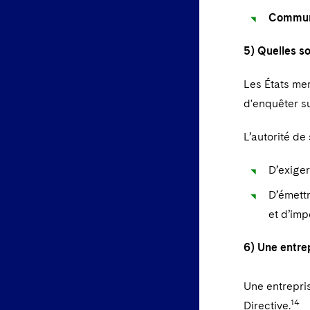
Communi
5) Quelles so
Les États mem
d'enquêter su
L’autorité de 
D’exiger
D’émettr
et d’imp
6) Une entrep
Une entrepris
14
Directive.