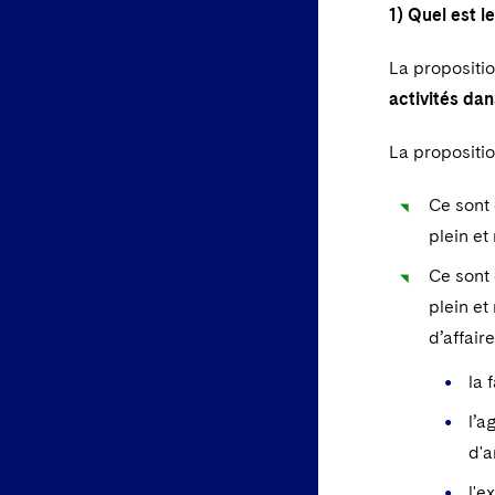
1) Quel est l
La propositi
activités dan
La propositi
Ce sont 
plein et
Ce sont 
plein et
d’affair
la 
l’a
d'a
l'e