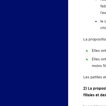
fab
l'e
le 
chi
La propositi
Elles on
Elles on
moins 50
Les petites 
2) La propos
filiales et d