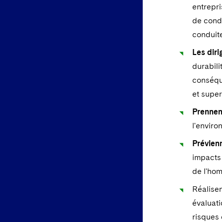
entrepri
de condu
conduite
Les dir
durabili
conséque
et super
Prennen
l'enviro
Prévien
impacts 
de l'ho
Réalise
évaluati
risques 