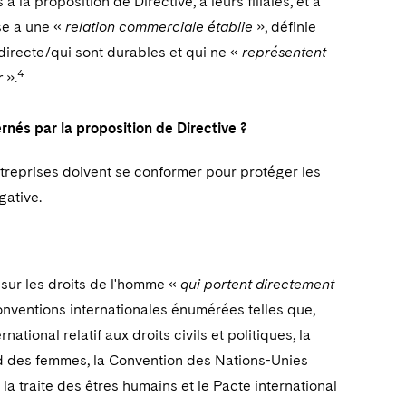
a proposition de Directive, à leurs filiales, et à
ise a une «
relation commerciale établie
», définie
irecte/qui sont durables et qui ne «
représentent
4
r
».
rnés par la proposition de Directive ?
ntreprises doivent se conformer pour protéger les
gative.
sur les droits de l'homme «
qui portent directement
nventions internationales énumérées telles que,
ational relatif aux droits civils et politiques, la
ard des femmes, la Convention des Nations-Unies
e la traite des êtres humains et le Pacte international