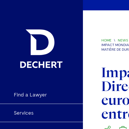
HOME
\
NEWS 
IMPACT MONDIAL
MATIÈRE DE DUR
Impa
Dire
Find a Lawyer
euro
entr
Services