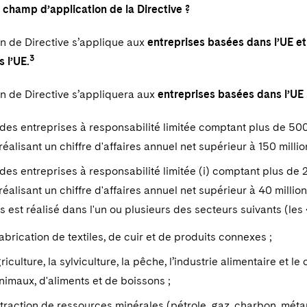
e champ d’application de la Directive ?
on de Directive s’applique aux
entreprises basées dans l’UE et
3
s l’UE.
on de Directive s’appliquera aux
entreprises basées dans l’UE
des entreprises à responsabilité limitée comptant plus de 50
 réalisant un chiffre d'affaires annuel net supérieur à 150 millio
des entreprises à responsabilité limitée (i) comptant plus de
 réalisant un chiffre d'affaires annuel net supérieur à 40 millio
es est réalisé dans l'un ou plusieurs des secteurs suivants (les 
fabrication de textiles, de cuir et de produits connexes ;
griculture, la sylviculture, la pêche, l’industrie alimentaire e
nimaux, d'aliments et de boissons ;
xtraction de ressources minérales (pétrole, gaz, charbon, méta