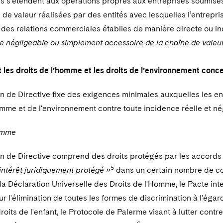
 s'étendent aux opérations propres aux entreprises soumises à l
 de valeur réalisées par des entités avec lesquelles l’entrepr
des relations commerciales établies de manière directe ou ind
ie négligeable ou simplement accessoire de la chaîne de valeu
 les droits de l’homme et les droits de l’environnement conce
n de Directive fixe des exigences minimales auxquelles les e
omme et de l'environnement contre toute incidence réelle et né
homme
on de Directive comprend des droits protégés par les accords 
5
 intérêt juridiquement protégé
»
dans un certain nombre de co
la Déclaration Universelle des Droits de l'Homme, le Pacte intern
r l'élimination de toutes les formes de discrimination à l'ég
droits de l'enfant, le Protocole de Palerme visant à lutter contr