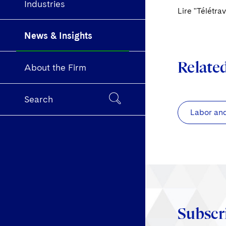
Industries
Lire "Télétra
News & Insights
Relate
About the Firm
Search
Labor an
Subscr