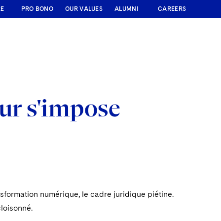
RE
PRO BONO
OUR VALUES
ALUMNI
CAREERS
our s'impose
sformation numérique, le cadre juridique piétine.
cloisonné.