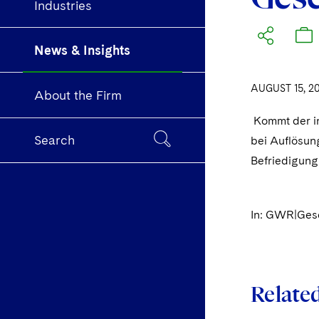
Industries
News & Insights
AUGUST 15, 2
About the Firm
Kommt der in
Search
bei Auflösun
Befriedigung
In: GWR|Gese
Relate