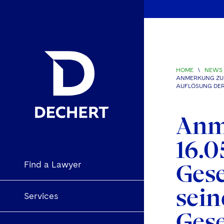
HOME
\
NEWS 
ANMERKUNG ZU B
AUFLÖSUNG DER
Anm
16.0
Find a Lawyer
Gese
sein
Services
Gese