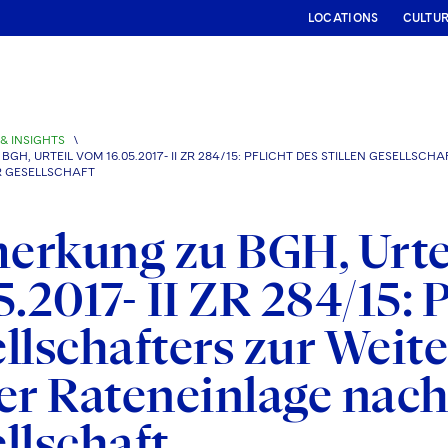
LOCATIONS
CULTU
& INSIGHTS
\
GH, URTEIL VOM 16.05.2017- II ZR 284/15: PFLICHT DES STILLEN GESELL
 GESELLSCHAFT
erkung zu BGH, Urte
5.2017- II ZR 284/15: P
llschafters zur Weit
er Rateneinlage nach
llschaft