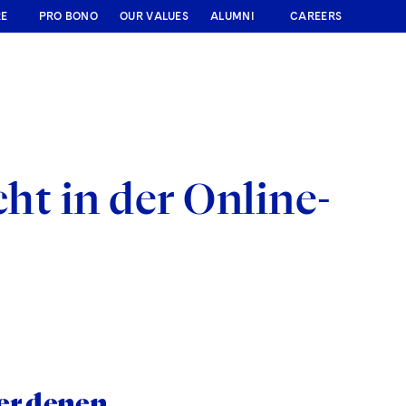
RE
PRO BONO
OUR VALUES
ALUMNI
CAREERS
cht in der Online-
er denen