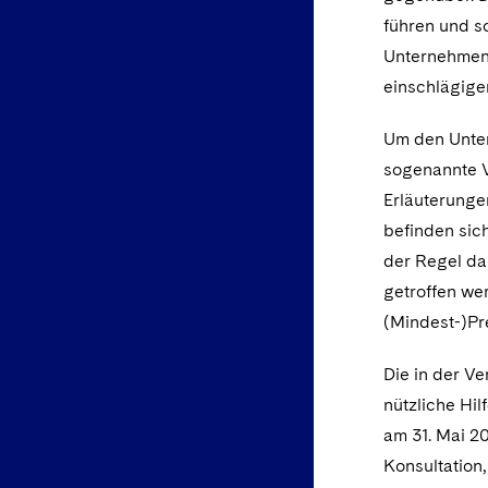
führen und so
Unternehmen 
einschlägigen
Um den Unter
sogenannte Ve
Erläuterungen
befinden sich
der Regel da
getroffen we
(Mindest-)Pr
Die in der Ve
nützliche Hil
am 31. Mai 2
Konsultation