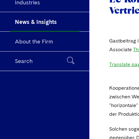
Industries
Vertri
News & Insights
Gastbeitrag 
About the Firm
Associate
Th
Search
Translate pa
Kooperatione
zwischen Wet
"horizontale
der Produktio
Solchen soge
gegenüber. D