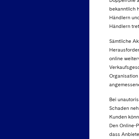
Doppelrolle 
bekanntlich 
Händlern und 
Händlern tret
Sämtliche Ak
Herausforder
online weiter
Verkaufsgesch
Organisation
angemessene
Bei unautori
Schaden nehm
Kunden könne
Den Online-Pl
dass Anbiete