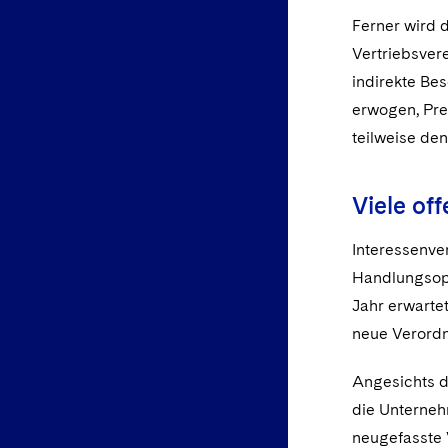
Ferner wird 
Vertriebsver
indirekte Bes
erwogen, Prei
teilweise de
Viele of
Interessenve
Handlungsopt
Jahr erwarte
neue Verordnu
Angesichts d
die Unternehm
neugefasste 