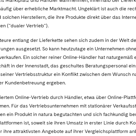
als Marktplatz und Händler wahrnehmen, innerhalb der Lieferk
häufig über erhebliche Marktmacht. Ungeklärt ist auch die re
solchen Herstellern, die ihre Produkte direkt über das Inter
en ("dualer Vertrieb").
teure entlang der Lieferkette sehen sich zudem in der Welt 
ungen ausgesetzt. So kann heutzutage ein Unternehmen ohne
verkaufen. Ein solcher reiner Online-Händler hat naturgemäß 
äft in der Innenstadt, das geschultes Beratungspersonal einse
 seiner Vertriebsstruktur ein Konflikt zwischen dem Wunsch n
r Kundenbetreuung ergeben.
siertem Online-Vertrieb durch Händler, etwa über Online-Plat
en. Für das Vertriebsunternehmen mit stationärer Verkaufsst
n ein Produkt in natura begutachten und sich fachkundig bera
attformen ist, soweit sie ihren Umsatz in erster Linie durch K
r ihre attraktivsten Angebote auf ihrer Vergleichsplattform 