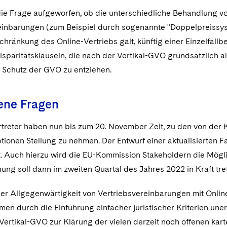
die Frage aufgeworfen, ob die unterschiedliche Behandlung v
einbarungen (zum Beispiel durch sogenannte "Doppelpreissyst
chränkung des Online-Vertriebs galt, künftig einer Einzelfall
sparitätsklauseln, die nach der Vertikal-GVO grundsätzlich al
n Schutz der GVO zu entziehen.
fene Fragen
rtreter haben nun bis zum 20. November Zeit, zu den von de
ionen Stellung zu nehmen. Der Entwurf einer aktualisierten 
t. Auch hierzu wird die EU-Kommission Stakeholdern die Mögli
ng soll dann im zweiten Quartal des Jahres 2022 in Kraft tre
er Allgegenwärtigkeit von Vertriebsvereinbarungen mit Onlin
en durch die Einführung einfacher juristischer Kriterien unerl
Vertikal-GVO zur Klärung der vielen derzeit noch offenen kart