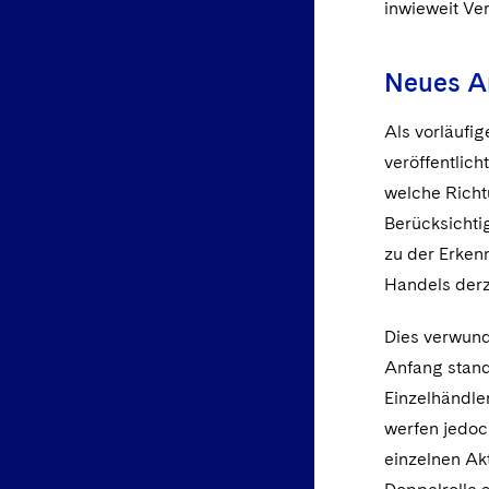
inwieweit Ver
Neues Ar
Als vorläufi
veröffentlich
welche Richt
Berücksichti
zu der Erkenn
Handels derz
Dies verwund
Anfang stand
Einzelhändle
werfen jedoch
einzelnen Akt