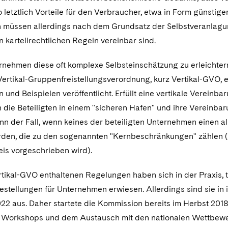
 letztlich Vorteile für den Verbraucher, etwa in Form günstige
müssen allerdings nach dem Grundsatz der Selbstveranlagung
 kartellrechtlichen Regeln vereinbar sind.
nehmen diese oft komplexe Selbsteinschätzung zu erleichtern
rtikal-Gruppenfreistellungsverordnung, kurz Vertikal-GVO, erl
 und Beispielen veröffentlicht. Erfüllt eine vertikale Verein
 die Beteiligten in einem "sicheren Hafen" und ihre Vereinbarung
nn der Fall, wenn keines der beteiligten Unternehmen einen a
rden, die zu den sogenannten "Kernbeschränkungen" zählen (
eis vorgeschrieben wird).
rtikal-GVO enthaltenen Regelungen haben sich in der Praxis, t
festellungen für Unternehmen erwiesen. Allerdings sind sie in 
022 aus. Daher startete die Kommission bereits im Herbst 201
, Workshops und dem Austausch mit den nationalen Wettbewe