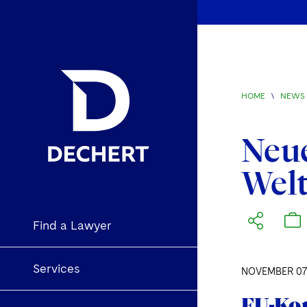
HOME
\
NEWS 
Neue
Wel
Find a Lawyer
Services
NOVEMBER 07
EU-Kom