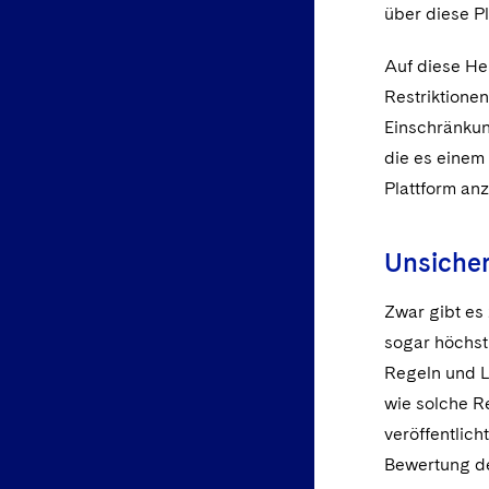
über diese Pl
Auf diese He
Restriktionen
Einschränkun
die es einem 
Plattform anz
Unsicher
Zwar gibt es
sogar höchst
Regeln und L
wie solche R
veröffentlic
Bewertung de