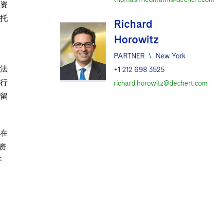
资
信托
Richard
介。
Horowitz
PARTNER
\
New York
盟法
+1 212 698 3525
行
richard.horowitz@dechert.com
自留
在
资
开