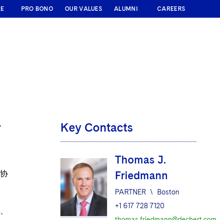
RE
PRO BONO
OUR VALUES
ALUMNI
CAREERS
组
Key Contacts
Thomas J.
协
Friedmann
PARTNER
\
Boston
+1 617 728 7120
、
thomas.friedmann@dechert.com