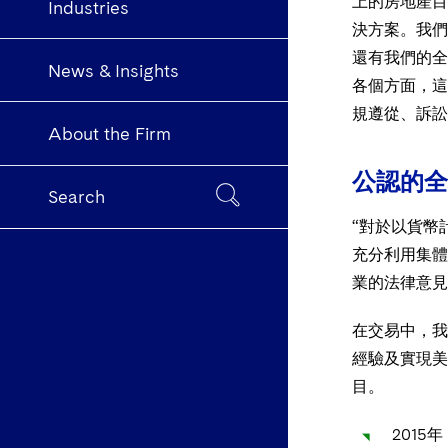
上的房地產目
Industries
決方案。我們
還有我們的全
News & Insights
各個方面，這
規遵從、訴訟
About the Firm
公認的全
Search
“對於以貨幣
充分利用集體
業的法律意見。
在交易中，我
經驗及實現美
目。
2015