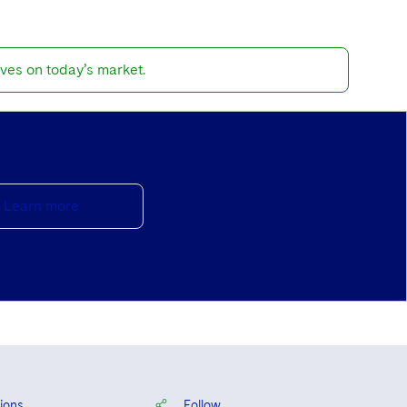
ves on today’s market.
Learn more
ions
Follow