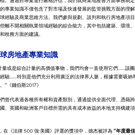
標。通過對專案進行嚴格評估，我們就商業地產各方面事務制定
的專業知識不僅包含了對市場及快速發展的監管挑戰方面的理解
球經驗及商業思維方法。我們參與規劃、談判和執行房地產項目
些離不開相關執業領域經驗的綜合能力，其中包括建築、環境、
和稅務方面的建議。
球房地產專業知識
計量或是綜合計量的高價值事物，我們均會一直使用它們……該團
經驗……特別是他們充分利用廣泛的法律界人脈，根據需要吸納
”《錢伯斯2017》
們曾代表過各種所有權和資產類別，通過提供全面代理、憑藉跨
國、英國和歐洲客戶目標所需的具有成本效益的本地支持構建項
年，在《法律 500 強·美國》評選的獎項中，德杰被評為
“年度最