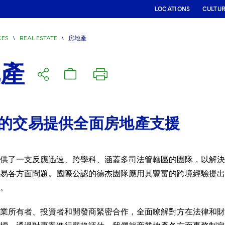
LOCATIONS
CULTU
CES
\
REAL ESTATE
\
房地產
地產
的交易提供全面房地產支援
供了一支反應迅速、跨學科、涵蓋多司法管轄區的團隊，以解決
易各方面問題。國際公認的德杰團隊應用其豐富的跨境經驗提出
。
業所有者、投資者和開發商緊密合作，全面瞭解對方在法律和財