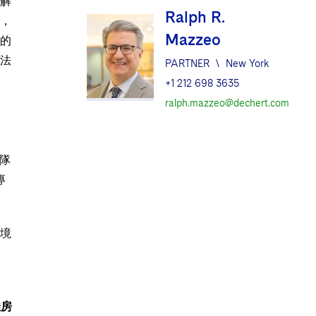
解
Ralph R.
，
Mazzeo
的
法
PARTNER
\
New York
+1 212 698 3635
ralph.mazzeo@dechert.com
隊
專
境
佳房