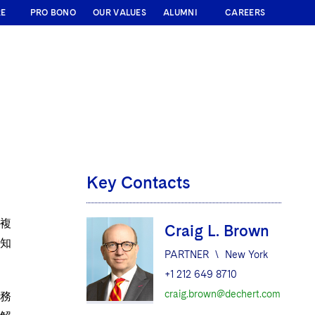
RE
PRO BONO
OUR VALUES
ALUMNI
CAREERS
Key Contacts
複
Craig L. Brown
知
PARTNER
\
New York
+1 212 649 8710
craig.brown@dechert.com
務