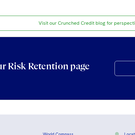
Visit our Crunched Credit blog for perspecti
ur Risk Retention page
World Compass
Locat