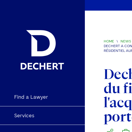
HOME
\
NEWS 
DECHERT A CONS
RÉSIDENTIEL AU
Dech
du f
Find a Lawyer
l'ac
port
Services