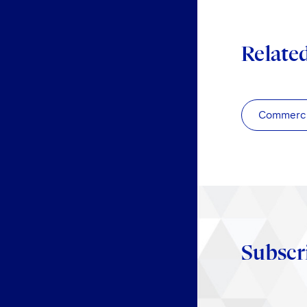
Relate
Commercia
Subscr