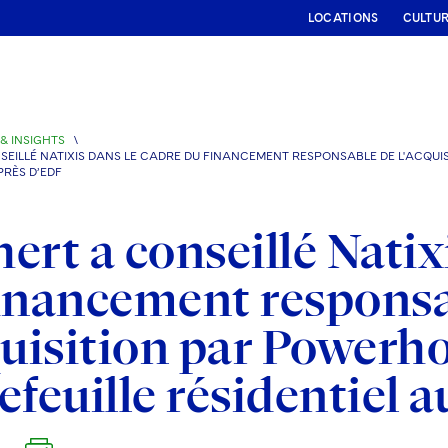
LOCATIONS
CULTU
& INSIGHTS
\
EILLÉ NATIXIS DANS LE CADRE DU FINANCEMENT RESPONSABLE DE L'ACQUI
PRÈS D’EDF
ert a conseillé Natix
inancement responsa
quisition par Powerh
efeuille résidentiel 