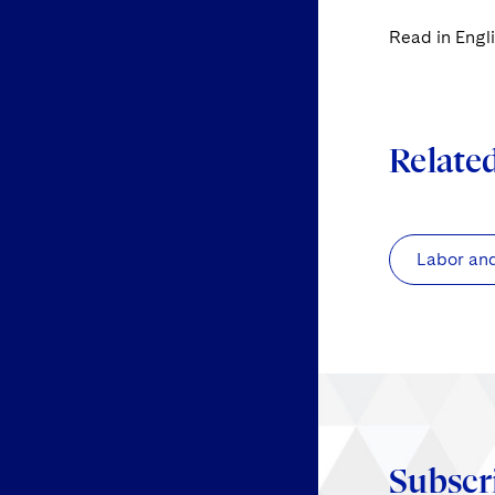
Read in Engl
Relate
Labor an
Subscr