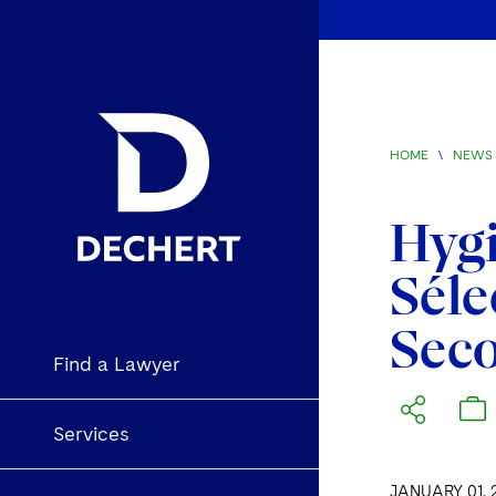
HOME
\
NEWS 
Hygi
Séle
Seco
Find a Lawyer
Services
JANUARY 01, 