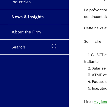
Industries
La prévention
News & Insights
continuent de
Cette newslet
About the Firm
Sommaire
Search
1. CHSCT et p
traitante
2. Salariée e
3. ATMP et c
4. Fausse dé
5. Inaptitude
Lire :
Hygiène