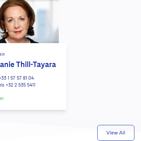
ER
anie Thill-Tayara
+33 1 57 57 81 04
els
+32 2 535 5411
IO
View All