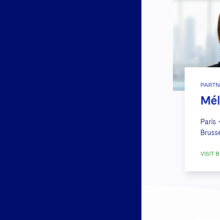
PARTN
Mél
Paris
Bruss
VISIT B