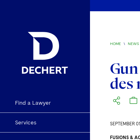
HOME
\
NEWS 
Gun 
des 
Find a Lawyer
Services
SEPTEMBER 01
FUSIONS & A