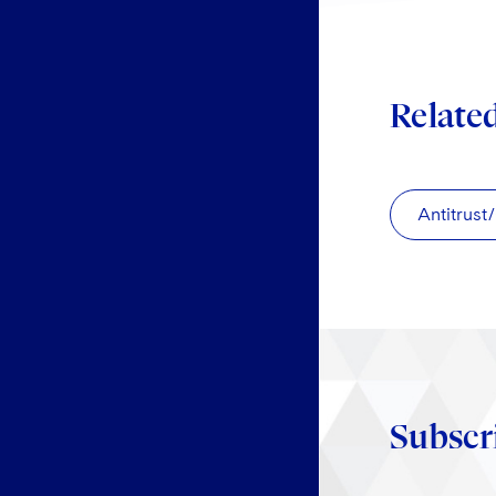
Relate
Antitrust
Subscr