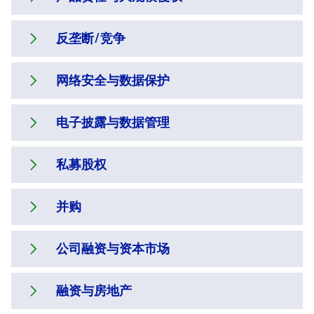
力，可协助客户处理世界任何地方的监管与
我们的团队经验丰富，可针对杠杆融资交易
San Francisco
观点，让辩护更具可信性。
户的利益和尊严。我们的内部调查团队在以
诉讼纠纷。我们的基金诉讼律师可参与当前
与债务重组，向世界各地的客户提供全面而
反垄断/竞争
审慎的态度为上述困难敏感事宜达成有利的
Singapore
影响行业的所有战略法律事务，也可代表许
切实的商业指导。
作为德杰久负盛名的产品责任与大规模侵权
我们还可为上市与非上市公司、私募股权基
和解而免于公诉这一方面，拥有骄人业绩。
多重要基金复合体（Fund Complex）及董
案件团队，该团队能够帮助客户规避风险并
金及其高级管理人员和董事、专门委员会以
Washington, D.C.
我们向处于资本结构各个层次的借款人、贷
网络安全与数据保护
事会、对冲基金与银行机构，并且与行业组
在诉讼发生时为其抗辩。具体而言，我们的
及专业服务公司提供代理服务，处理证券诉
我们的反垄断律师将高风险诉讼列为其战略
我们向董事会、专门委员会及高管提供关于
款人、发行人、股权投资者、发起人、财务
织开展密切合作。
Chicago
工作重点为处方药及设备、生物制剂、化工
讼、证券强制执行事项、公司治理、受托责
重点，争取政府机构对复杂的企业合并及时
涉及白领问题及相关事宜重大决定的咨询服
顾问及代理人提供咨询服务。我们的广泛经
电子披露与数据管理
产品、有毒物质排放、消费品及耐用品。我
任、并购以及银行与金融机构诉讼。
进行审查，对敏感的刑事侦查进行抗辩，并
务。我们经验丰富的团队包括曾担任美国司
德杰帮助客户遵守为保护顾客和员工信息隐
Houston
验包括优先信贷安排、次级债/夹层债、结构
们还处理涉及因医学原因所致的潜在伤害及
解决政府反垄断调查。
法部刑事局反重大欺诈科、反证券与商品期
私而制定众多规则和法规（该等规则与法规
化股权、债务重组的庭外和解/重组、资本重
私募股权
复杂议题。
Dallas
货欺诈部门、以及司法部各美国检察官办公
自身常常相互冲突），同时尽可能地降低为
我们可指导客户完成电子披露的各个方面及
组以及受114A规则及S规章下的证券发行。
凭借我们对客户业务所在市场的深刻理解，
室和特别行动组的前助理联邦检察官。
合规而花费的成本和时间。凭借特定的专业
阶段。我们帮助其设计实施合算且高效的记
Regions
我们可提供实用的商业方案。德杰一直被钱
并购
能力，我们可向客户提供关于金融服务、消
Visit this section
录管理与诉讼准备程序，以降低未来电子披
我们的全球私募股权团队可提供关于投资生
伯斯法律评级机构、《律所500强》及
费品营销、医疗保健及生命科学行业的咨询
Africa
Services
露的负担、成本与风险。我们将法律与战略
命周期各个阶段的咨询服务。德杰被《私募
《Benchmark Litigation》列为美国顶尖反
公司融资与资本市场
服务。
Visit this section
经验与技术专长结合，为客户进行有效辩
股权分析师》杂志评为基金设立与基金投资
在复杂的商业交易中，我们的并购团队负责
垄断律师事务所之一。德杰日益增长的欧洲
Asia Pacific
Antitrust/Competition
Industries
护，无论是在法庭上还是在董事会议室中。
领域“最活跃的律师事务所”，其专注于实现
向买方、卖方及顾问公司提供咨询服务。我
反垄断/竞争业务，进一步加强了我们在处理
Visit this section
Visit this section
融资与房地产
India
成功退出、设立拥有良好治理且尽可能降低
们专注于安排成功的交易、确保加速上市执
Merger Clearance
Corporate
跨司法辖区案件上享有的声誉。
我们可在世界范围内安排并执行复杂的金融
Automotive and Transportation
News & Insights
Visit this section
成本与税负的基金、执行可最大化价值的基