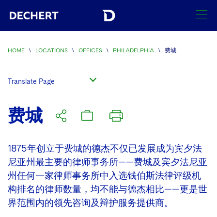
SEARCH
HOME
\
LOCATIONS
\
OFFICES
\
PHILADELPHIA
\
费城
Find a Lawyer
Visit this section
Translate Page
Locations
Visit this section
费城
Offices
Visit this section
1875年创立于费城的德杰不仅已发展成为宾夕法
Austin
尼亚州最主要的律师事务所——费城及宾夕法尼亚
州任何一家律师事务所中入选钱伯斯法律评级机
Boston
构排名的律师数量，均不能与德杰相比——更是世
Brussels
界范围内的领先咨询及辩护服务提供商。