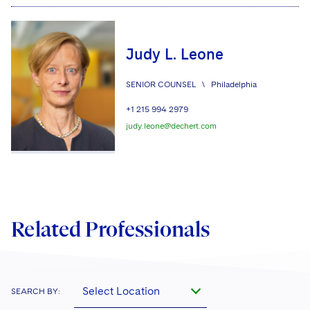
National Security
行政、民事与刑事诉讼。
Directors/Trustees
Visit this section
我们可处理各类交易与监管事务，包括债务
Life Sciences Litigation
Non-Profit/Foundations
Cryptocurrency Enforcement & Investigations
Sovereign Wealth Funds
Regulatory Compliance
与股权融资、并购、合营、能源管制、投
Visit this section
Judy L. Leone
Life Sciences Small and Large Molecule Litigation
资、税收抵免与结构设计、环保合规、知识
Sovereign Wealth Funds
SEC Regulatory Examinations and Inquiries
Government Contracts
UCITS
产权、房地产及纠纷解决。我们的律师还向
Visit this section
SENIOR COUNSEL
\
Philadelphia
M&A Litigation
Tax Audits and Controversies
False Claims Act and Whistleblower/Qui Tam
专门为能源行业提供资本、设备与服务的上
Accounting Defense
Variable Insurance Products
Defense
Visit this section
+1 215 994 2979
市与非上市公司及机构，提供相关法律服
Patent Litigation
judy.leone@dechert.com
Capital Solutions
World Compass
务。
Visit this section
Securities Litigation/Enforcement
World Passport
Fintech
Related Professionals
Select Location
SEARCH BY: