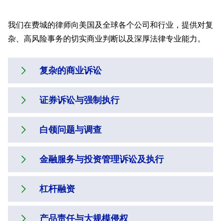
Charlotte
我们在费城的律师向美国及全球各个公司和行业，提供对复
Dubai
杂、高风险事务的切实商业判断以及深厚法律专业能力。
Dublin
复杂的商业诉讼
London
Los Angeles
证券诉讼与强制执行
我们为多个行业客户提供处理商业协议、欺
Luxembourg
诈消费者、保险与银行、虚假广告、公司治
白领问题与调查
理及与并购相关索赔案件的代理服务。我们
作为少数几家拥有悠久证券业务的律师事务
Munich
的跨司法辖区能力及深厚专业知识已获认
所之一，德杰被誉为在美国复杂、高风险的
金融服务与投资管理诉讼及执行
New York
可，并藉此制定诉讼策略、管理虚拟律师事
诉讼中为客户进行抗辩的美国最优秀律师事
德杰备受称赞的白领问题律师负责为面临金
务所、在审判前促成商业纠纷和解、说服法
务所之一。在我们经验丰富的律师中，有许
融与商业犯罪指控以及相关民事与集体诉讼
Paris
杠杆融资
院不核准集体诉讼、管理电子披露、争取简
多曾在美国证券交易委员会、司法部及其他
的客户进行抗辩。我们将会参与处理调查的
德杰的诉讼与执行团队拥有跨司法辖区方面
易判决或自愿撤回索赔、谈判达成有利的和
机构担任高级职位，因此能从政府决策者的
Philadelphia
各个阶段；此外，如果诉讼不可避免，我们
的能力、经验、法律专业能力以及商业判断
解协议，以及在审判中胜诉。
产品责任与大规模侵权
角度考虑诉讼，从而为辩护贡献非常重要的
将竭尽全力采取全面辩护的策略，以捍卫客