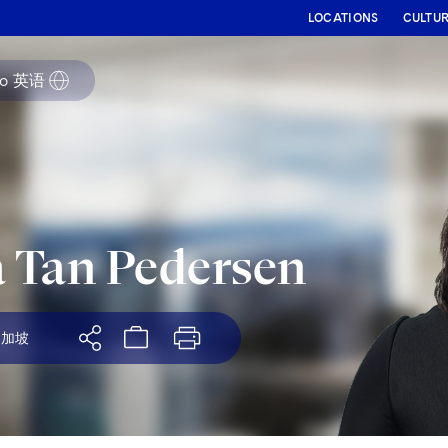
LOCATIONS
CULTU
to
英语
 Tan Pedersen
新加坡