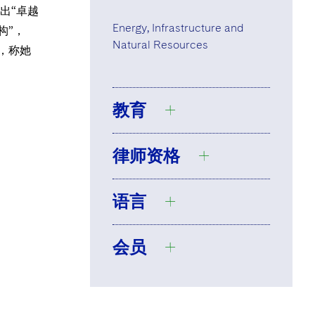
出“卓越
Energy, Infrastructure and
构”，
Natural Resources
，称她
教育
律师资格
University of
Pennsylvania, B.A.,
语言
1987,
cum laude
Registered
University of
Foreign Lawyer,
会员
California,
Singapore
English
Berkeley, School of
Registered
French
Law, J.D., 1990,
Foreign Lawyer,
理事会成员，香港
Tagalog
Associate Editor,
Hong Kong