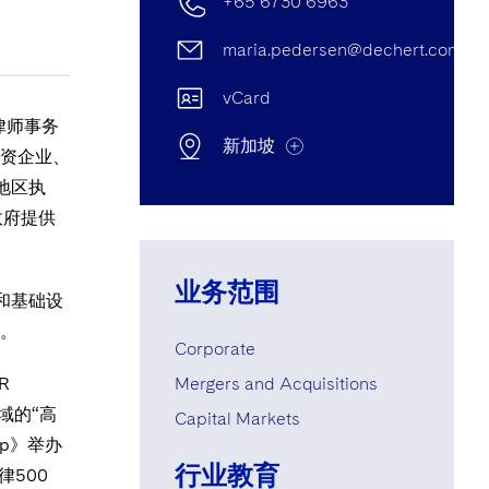
+65 6730 6963
maria.pedersen@dechert.com
vCard
杰律师事务
新加坡
资企业、
地区执
政府提供
新加坡 Office
新加坡办公室 德杰（新加坡）私人
业务范围
源和基础设
有限公司，新加坡乔治街一号，
#16-03，新加坡, 新加坡, Singapore
。
Corporate
049145
R
Mergers and Acquisitions
+65 6730 6963
域的“高
Capital Markets
oup》举办
+65 6730 6979
行业教育
500