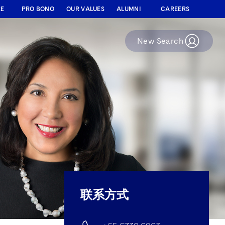
RE
PRO BONO
OUR VALUES
ALUMNI
CAREERS
New Search
联系方式