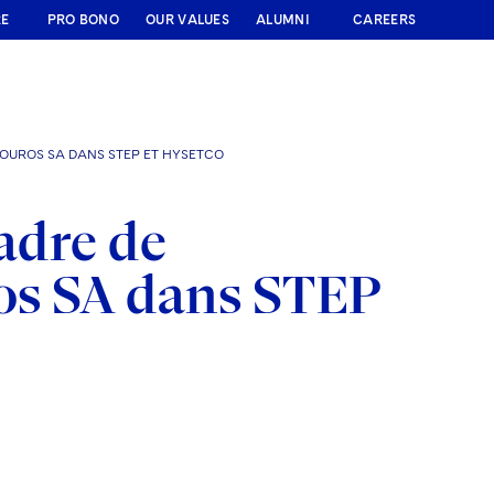
RE
PRO BONO
OUR VALUES
ALUMNI
CAREERS
KOUROS SA DANS STEP ET HYSETCO
adre de
ros SA dans STEP