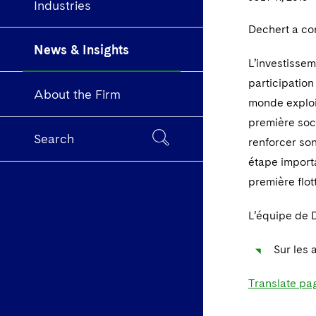
Industries
Dechert a co
News & Insights
L’investissem
participation
About the Firm
monde exploit
première soc
Search
renforcer so
étape import
première flo
L’équipe de 
Sur les 
Translate pa