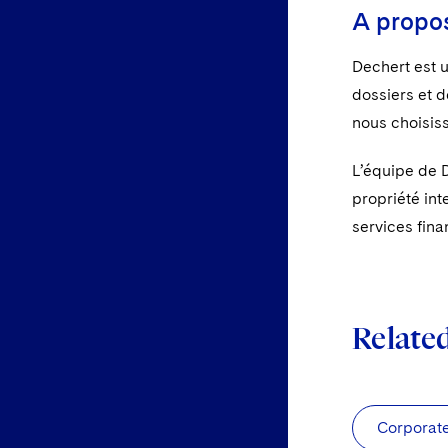
A propo
Dechert est u
dossiers et d
nous choisiss
L’équipe de 
propriété int
services fina
Relate
Corporat