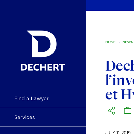
HOME
\
NEWS 
Dech
l’in
et H
Find a Lawyer
Services
JULY 11, 2019