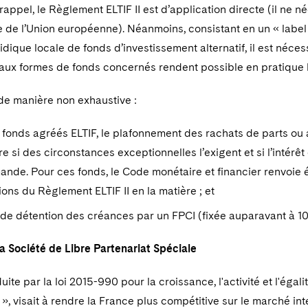
r rappel, le Règlement ELTIF II est d’application directe (il ne
 de l’Union européenne). Néanmoins, consistant en un « label
idique locale de fonds d’investissement alternatif, il est néces
 aux formes de fonds concernés rendent possible en pratique 
t de manière non exhaustive :
 fonds agréés ELTIF, le plafonnement des rachats de parts ou 
re si des circonstances exceptionnelles l’exigent et si l’intér
nde. Pour ces fonds, le Code monétaire et financier renvoie
ions du Règlement ELTIF II en la matière ; et
e de détention des créances par un FPCI (fixée auparavant à 1
a Société de Libre Partenariat Spéciale
duite par la loi 2015-990 pour la croissance, l'activité et l'é
», visait à rendre la France plus compétitive sur le marché in