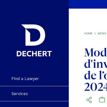
HOME
\
NEWS 
Mode
d'in
de l
Find a Lawyer
202
Services