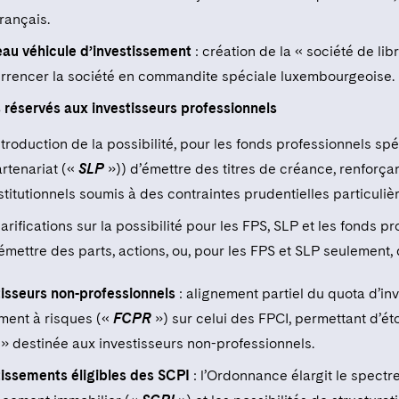
français.
au véhicule d’investissement
: création de la « société de lib
rrencer la société en commandite spéciale luxembourgeoise.
 réservés aux investisseurs professionnels
troduction de la possibilité, pour les fonds professionnels spé
rtenariat («
SLP
»)) d’émettre des titres de créance, renforçant
stitutionnels soumis à des contraintes prudentielles particulièr
arifications sur la possibilité pour les FPS, SLP et les fonds 
émettre des parts, actions, ou, pour les FPS et SLP seulement, 
tisseurs non-professionnels
: alignement partiel du quota d’i
ment à risques («
FCPR
») sur celui des FPCI, permettant d’éto
 » destinée aux investisseurs non-professionnels.
tissements éligibles des SCPI
: l’Ordonnance élargit le spectre 