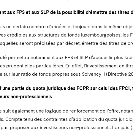
nt aux FPS et aux SLP de la possibilité d’émettre des titres
is un certain nombre d’années et toujours dans le même objec
ves crédibles aux structures de fonds luxembourgeoises, les 
esquelles seront précisées par décret, émettre des titres de c
té permettra notamment aux FPS et SLP d’accueillir plus facil
es prudentielles particulières. En effet, l’investissement en ti
e sur leur ratio de fonds propres sous Solvency II (Directive 
’une partie du quota juridique des FCPR sur celui des FPCI, f
seurs non-professionnels
 suit également une logique de renforcement de l’offre, nota
ls. Compte tenu des contraintes d’application du quota juridi
 pas proposer aux investisseurs non-professionnels françai