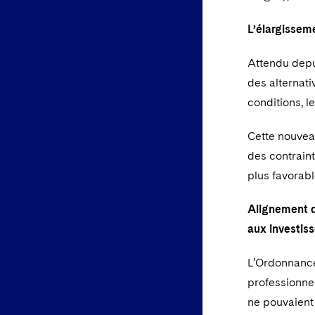
L’élargisseme
Attendu depu
des alternati
conditions, l
Cette nouveau
des contraint
plus favorabl
Alignement d
aux investis
L’Ordonnance
professionne
ne pouvaient