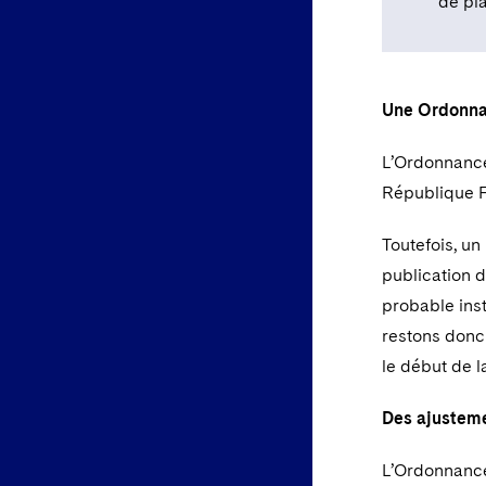
de pl
Une Ordonnan
L’Ordonnance,
République Fr
Toutefois, un
publication d
probable inst
restons donc 
le début de 
Des ajusteme
L’Ordonnance