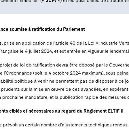
acement immobilier («
SCPI
») et les possibilités de structura
ce soumise à ratification du Parlement
 prise en application de l’article 40 de la Loi « Industrie Verte
ançaise le 4 juillet 2024, et est entrée en vigueur le lendemai
 projet de loi de ratification devra être déposé par le Gouvern
e l’Ordonnance (soit le 4 octobre 2024 maximum), sous peine d
abilité politique à venir ne permettent pas de disposer à ce jou
prudents sur la mise en œuvre de ces avancées, en espérant u
la prochaine mandature, et la publication rapide des mesures 
nts ciblés et nécessaires au regard du Règlement ELTIF II
 prévoit un certain nombre d’ajustements techniques rendus 