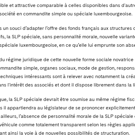
xible et attractive comparable à celles disponibles dans d'aut
 société en commandite simple ou spéciale luxembourgeoise.
 un souci d’adapter l’offre des fonds français aux structures d
ifs, la SLP spéciale, sans personnalité morale, nouvelle varian
péciale luxembourgeoise, en ce qu’elle lui emprunte son abse
l du régime juridique de cette nouvelle forme sociale novatric
ommandite simple, organes sociaux, mode de gestion, responsa
techniques intéressants sont à relever avec notamment la cr
ns l'intérêt des associés et dont il dispose librement dans la l
que, la SLP spéciale devrait être soumise au même régime fisca
s il appartiendra au législateur de se prononcer explicitement
 ailleurs, l’absence de personnalité morale de la SLP spéciale
 véhicule comme totalement transparent selon les règles appli
ant ainsi la voie à de nouvelles possibilités de structuration.