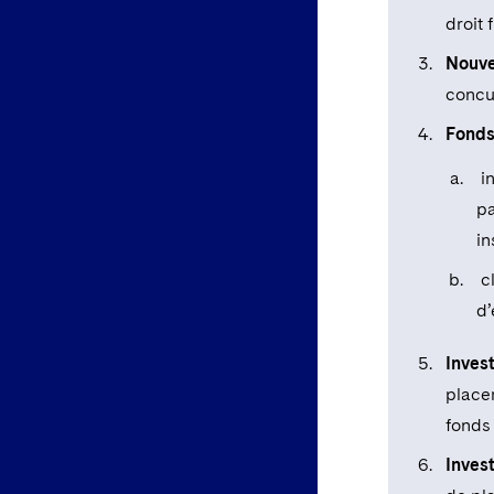
droit 
Nouve
concu
Fonds
in
pa
in
cl
d’
Inves
place
fonds
Inves