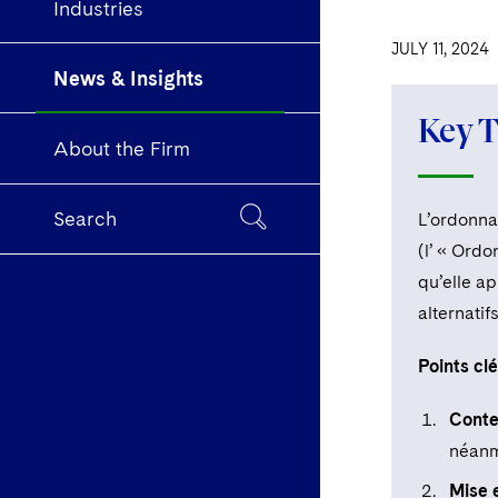
Industries
JULY 11, 2024
News & Insights
Key 
About the Firm
Search
L’ordonna
(l’ « Ord
qu’elle a
alternatif
Points cl
Conte
néanm
Mise 