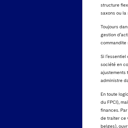
structure fle
saxons ou la
Toujours dans
gestion d’act
commandite s
Si l’essentie
société en c
ajustements 
administre da
En toute logi
du FPCI), mai
finances. Par
de traiter ce
belges), ouvr