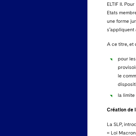
ELTIF II. Pou
Etats membre
une forme jur
s’appliquent
A ce titre, e
pour les
provisoi
le comma
disposit
la limit
Création de l
La SLP, intro
« Loi Macron 